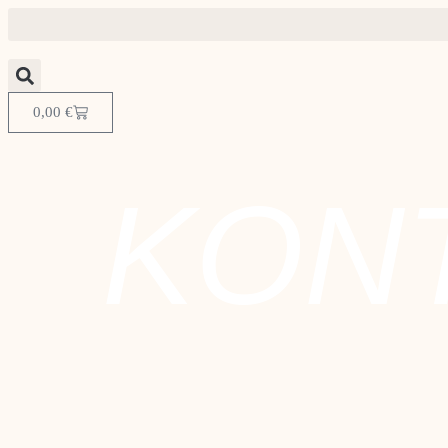
0,00
€
KON