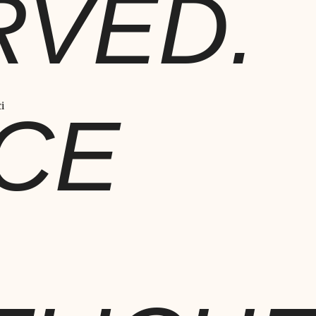
RVED.
CE